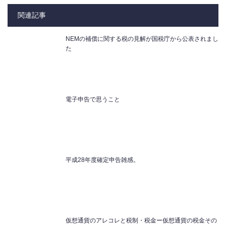
関連記事
NEMの補償に関する税の見解が国税庁から公表されまし
た
電子申告で思うこと
平成28年度確定申告雑感。
仮想通貨のアレコレと税制・税金ー仮想通貨の税金その