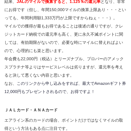
結果、
JALのマイルで換算すると、1.125％の還元率
となり、非常
にお得です（但し、年間150,000マイルの換算上限あり・・・とい
っても、年間利用額1,333万円が上限ですからねぇ・・・）。
マイルでの獲得が最もお得であることは後述の通りですが、クレ
ジットカード納税での還元率も高く、更に永久不滅ポイントに関
しては、有効期限がないので、必要な時にマイルに替えればよい
ので、心理的にも楽と思います。
年会費も22,000円（税込）とリーズナブル、プロパーのアメック
スプラチナ等よりはサービスレベルは劣りますが、還元率を考え
ると決して悪くない内容と思います。
なお、
このリンクから申し込みをすれば、最大でAmazonギフト券
12,000円もプレゼントされるので、お得ですよ！
ＪＡＬカード・ＡＮＡカード
エアライン系のカードの場合、ポイントだけではなくマイルの取
得という方法もある点に注目です。