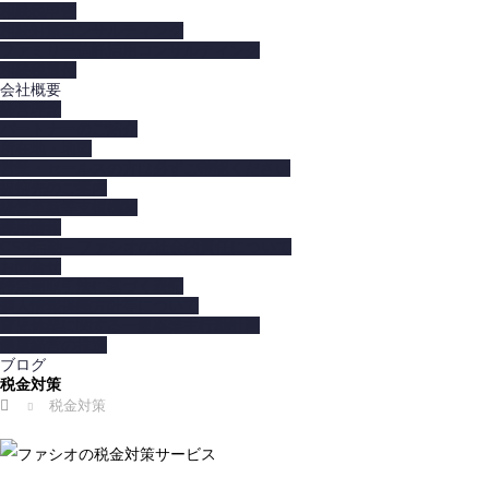
相続税申告
相続対策コンサルティング
ファミリー信託活用コンサルティング
相続税還付
会社概要
経営理念
パートナーのご紹介
所在地・地図
営業・セールスの方は必ずご確認ください
提携先のご案内
経営革新等支援機関
採用情報
CSR活動－ファシオの社会的責任について
お問合せ
特定商取引法に基づく表記
個人情報保護方針等について
育児休業に関する一般事業主行動計画
健康経営の推進
ブログ
税金対策
ホーム
税金対策