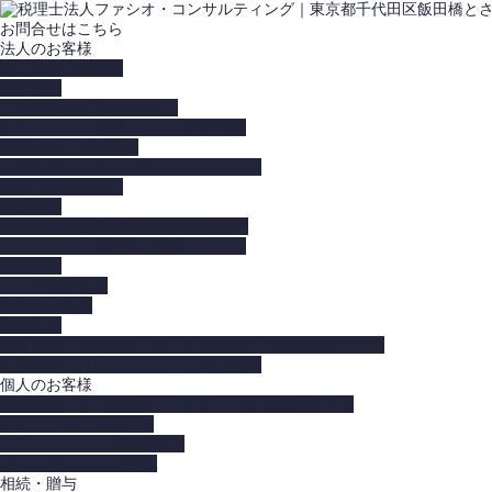
お問合せはこちら
法人のお客様
中小企業のお客様
創業支援
目標売上5億円以上の法人
楽天・ＥＣ・通販ショップ経営支援
連結納税・連結会計
連結納税（有利・不利）判定サービス
病院・診療所向け
事業承継
TKC FX4による会計クラウド化支援
ＭＦクラウド会計導入支援サービス
国際税務
アジア進出支援
香港進出支援
税金対策
暗号資産（仮想通貨）取引のある法人の税務申告プラン
お客様向けクレジットカードのご案内
個人のお客様
仮想通貨・暗号資産取引のある方の所得税確定申告
かんたん個人確定申告
アフィリエイトの確定申告
LINEスタンプでの収入
相続・贈与