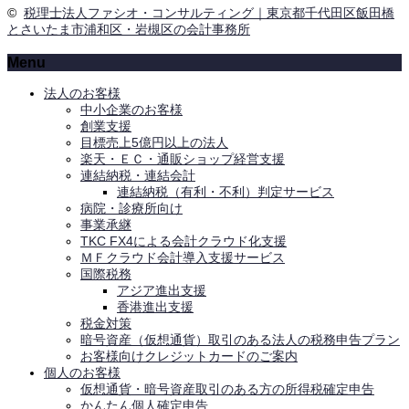
©
税理士法人ファシオ・コンサルティング｜東京都千代田区飯田橋
とさいたま市浦和区・岩槻区の会計事務所
Menu
法人のお客様
中小企業のお客様
創業支援
目標売上5億円以上の法人
楽天・ＥＣ・通販ショップ経営支援
連結納税・連結会計
連結納税（有利・不利）判定サービス
病院・診療所向け
事業承継
TKC FX4による会計クラウド化支援
ＭＦクラウド会計導入支援サービス
国際税務
アジア進出支援
香港進出支援
税金対策
暗号資産（仮想通貨）取引のある法人の税務申告プラン
お客様向けクレジットカードのご案内
個人のお客様
仮想通貨・暗号資産取引のある方の所得税確定申告
かんたん個人確定申告