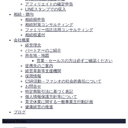
アフィリエイトの確定申告
LINEスタンプでの収入
相続・贈与
相続税申告
相続対策コンサルティング
ファミリー信託活用コンサルティング
相続税還付
会社概要
経営理念
パートナーのご紹介
所在地・地図
営業・セールスの方は必ずご確認ください
提携先のご案内
経営革新等支援機関
採用情報
CSR活動－ファシオの社会的責任について
お問合せ
特定商取引法に基づく表記
個人情報保護方針等について
育児休業に関する一般事業主行動計画
健康経営の推進
ブログ
Recent Posts