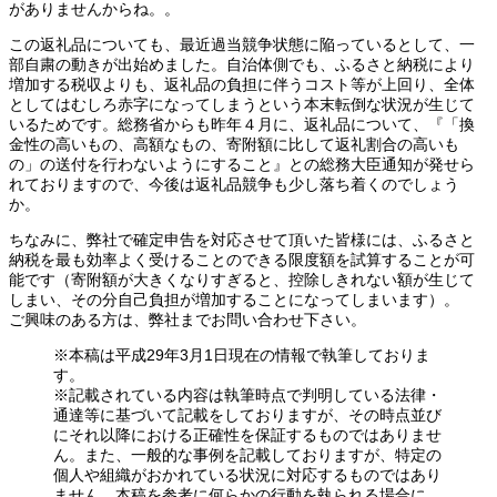
がありませんからね。。
この返礼品についても、最近過当競争状態に陥っているとして、一
部自粛の動きが出始めました。自治体側でも、ふるさと納税により
増加する税収よりも、返礼品の負担に伴うコスト等が上回り、全体
としてはむしろ赤字になってしまうという本末転倒な状況が生じて
いるためです。総務省からも昨年４月に、返礼品について、『「換
金性の高いもの、高額なもの、寄附額に比して返礼割合の高いも
の」の送付を行わないようにすること』との総務大臣通知が発せら
れておりますので、今後は返礼品競争も少し落ち着くのでしょう
か。
ちなみに、弊社で確定申告を対応させて頂いた皆様には、ふるさと
納税を最も効率よく受けることのできる限度額を試算することが可
能です（寄附額が大きくなりすぎると、控除しきれない額が生じて
しまい、その分自己負担が増加することになってしまいます）。
ご興味のある方は、弊社までお問い合わせ下さい。
※本稿は平成29年3月1日現在の情報で執筆しておりま
す。
※記載されている内容は執筆時点で判明している法律・
通達等に基づいて記載をしておりますが、その時点並び
にそれ以降における正確性を保証するものではありませ
ん。また、一般的な事例を記載しておりますが、特定の
個人や組織がおかれている状況に対応するものではあり
ません。本稿を参考に何らかの行動を執られる場合に