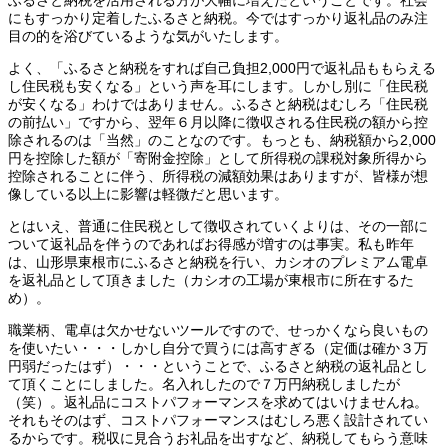
にもすっかり定着したふるさと納税。今ではすっかり返礼品のみ注
目の的を浴びているような気がいたします。
よく、「ふるさと納税をすれば自己負担2,000円で返礼品ももらえる
し住民税も安くなる」という声を耳にします。しかし別に「住民税
が安くなる」わけではありません。ふるさと納税はむしろ「住民税
の前払い」ですから、翌年６月以降に徴収される住民税の額から控
除されるのは「当然」のことなのです。もっとも、納税額から2,000
円を控除した額が「寄附金控除」として所得税の課税対象所得から
控除されることに伴う、所得税の減額効果はありますが、皆様が想
像している以上に影響は軽微だと思います。
とはいえ、普通に住民税として徴収されていくよりは、その一部に
ついて返礼品を伴うのであればお得感が増すのは事実。私も昨年
は、山形県東根市にふるさと納税を行い、カシオのプレミアム電卓
を返礼品として頂きました（カシオの工場が東根市に所在するた
め）。
職業柄、電卓は欠かせないツールですので、せっかくなら良いもの
を使いたい・・・しかし自分で買うには高すぎる（定価は確か３万
円弱だったはず）・・・ということで、ふるさと納税の返礼品とし
て頂くことにしました。名入れしたので７万円納税しましたが
（笑）。返礼品にコストパフォーマンスを求めてはいけませんね。
それもそのはず、コストパフォーマンスはむしろ悪く設計されてい
るからです。税収に見合うお礼品を出すなど、納税してもらう意味