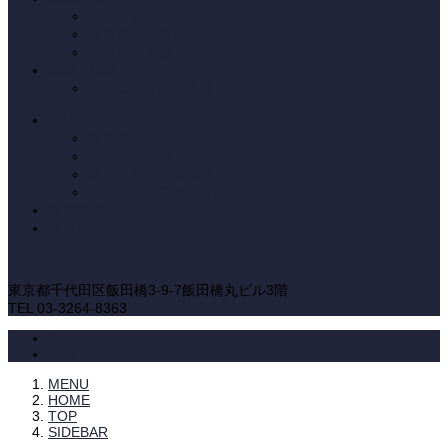
アジア進出支援
外資系企業向けサービス
香港進出支援
病院・診療所向け
クリニック開業支援
会社概要
経営理念
所在地・地図
経営革新等支援機関
CSR活動－ファシオの社会的責任について
採用情報
ブログ
東京都千代田区飯田橋3-9-7飯田橋丸ビル3階
TEL 03-3264-8363
Facebook
RSS
MENU
HOME
TOP
SIDEBAR