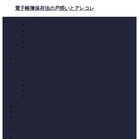
電子帳簿保存法の戸惑いとアレコレ
法人のお客様
創業支援
中小企業のお客様
目標売上5億円以上の法人
楽天・ＥＣ・通販ショップ経営支援
連結納税・連結会計
事業承継
TKC FX4による会計クラウド化支援
ＭＦクラウド会計導入支援サービス
個人のお客様
仮想通貨・暗号資産取引のある方の所得税確定申告
かんたん個人確定申告
アフィリエイトの確定申告
LINEスタンプでの収入
相続・贈与
相続税申告
相続対策コンサルティング
相続税還付
ファミリー信託活用コンサルティング
国際税務