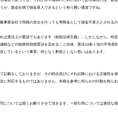
うが、親会社側で損金算入できるという有り難い通達ですね。
般事業会社で同様の支出を行っても寄附金として損金不算入とされるの
れは憲法上の要請でもあります（租税法律主義）。しかしながら、特定
減税などの租税特別措置法を定めること自体、憲法14条１項の平等原
在しているという事実。何となく釈然としない思いはあります。
て記載をしておりますが、その時点並びにそれ以降における正確性を保
況に対応するものではありません。本稿を参考に何らかの行動を執られ
写については固くお断りさせて頂きます。一部引用については適切な措