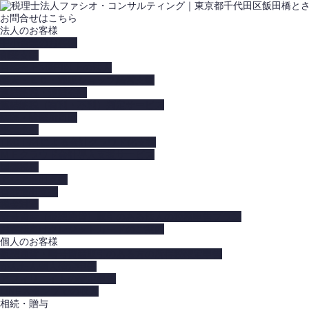
お問合せはこちら
法人のお客様
中小企業のお客様
創業支援
目標売上5億円以上の法人
楽天・ＥＣ・通販ショップ経営支援
連結納税・連結会計
連結納税（有利・不利）判定サービス
病院・診療所向け
事業承継
TKC FX4による会計クラウド化支援
ＭＦクラウド会計導入支援サービス
国際税務
アジア進出支援
香港進出支援
税金対策
暗号資産（仮想通貨）取引のある法人の税務申告プラン
お客様向けクレジットカードのご案内
個人のお客様
仮想通貨・暗号資産取引のある方の所得税確定申告
かんたん個人確定申告
アフィリエイトの確定申告
LINEスタンプでの収入
相続・贈与