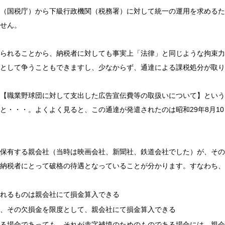
（国税庁）から下級行政機関（税務署）に対して統一の運用を求めるた
せん。
られることから、納税者に対しても事実上「法律」と同じような拘束力
として争うこともできますし、少なからず、通達による課税処分が取り
【職業野球団に対して支出した広告宣伝費等の取扱いについて】という
・・・。よくよく見ると、この通達が発遣されたのは昭和29年8月10
保有する親会社（当時は映画会社、新聞社、鉄道会社でした）が、その
納税者にとって破格の待遇となっていることが分かります。すなわち、
られるものは親会社にて損金算入できる
、その欠損金を限度として、親会社にて損金算入できる
る場合であっても、それが赤字補填のためのものである場合には、親会