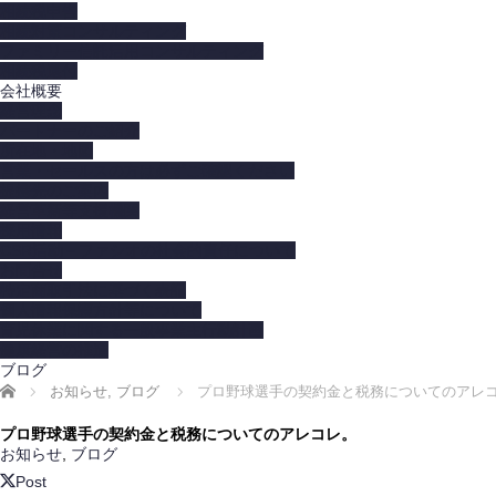
相続税申告
相続対策コンサルティング
ファミリー信託活用コンサルティング
相続税還付
会社概要
経営理念
パートナーのご紹介
所在地・地図
営業・セールスの方は必ずご確認ください
提携先のご案内
経営革新等支援機関
採用情報
CSR活動－ファシオの社会的責任について
お問合せ
特定商取引法に基づく表記
個人情報保護方針等について
育児休業に関する一般事業主行動計画
健康経営の推進
ブログ
ホーム
お知らせ
,
ブログ
プロ野球選手の契約金と税務についてのアレ
プロ野球選手の契約金と税務についてのアレコレ。
お知らせ
,
ブログ
Post