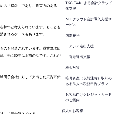
TKC FX4による会計クラウド
めの「指針」であり、拘束力のある
化支援
ＭＦクラウド会計導入支援サ
ービス
を持つと考えられています。もっとも
消されるケースもあります。
国際税務
アジア進出支援
ものも発遣されています。職業野球団
日。実に60年以上前の話です。これが
香港進出支援
税金対策
球団子会社に対して支出した広告宣伝
暗号資産（仮想通貨）取引の
ある法人の税務申告プラン
お客様向けクレジットカード
のご案内
個人のお客様
社にて損金算入できる