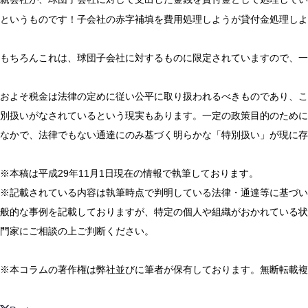
というものです！子会社の赤字補填を費用処理しようが貸付金処理しよ
もちろんこれは、球団子会社に対するものに限定されていますので、一
およそ税金は法律の定めに従い公平に取り扱われるべきものであり、こ
別扱いがなされているという現実もあります。一定の政策目的のために
なかで、法律でもない通達にのみ基づく明らかな「特別扱い」が現に存
※本稿は平成29年11月1日現在の情報で執筆しております。
※記載されている内容は執筆時点で判明している法律・通達等に基づい
般的な事例を記載しておりますが、特定の個人や組織がおかれている状
門家にご相談の上ご判断ください。
※本コラムの著作権は弊社並びに筆者が保有しております。無断転載複