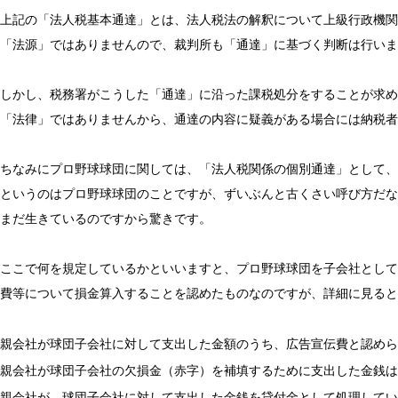
上記の「法人税基本通達」とは、法人税法の解釈について上級行政機関
「法源」ではありませんので、裁判所も「通達」に基づく判断は行いま
しかし、税務署がこうした「通達」に沿った課税処分をすることが求め
「法律」ではありませんから、通達の内容に疑義がある場合には納税者
ちなみにプロ野球球団に関しては、「法人税関係の個別通達」として、
というのはプロ野球球団のことですが、ずいぶんと古くさい呼び方だなと
まだ生きているのですから驚きです。
ここで何を規定しているかといいますと、プロ野球球団を子会社として
費等について損金算入することを認めたものなのですが、詳細に見ると
親会社が球団子会社に対して支出した金額のうち、広告宣伝費と認め
親会社が球団子会社の欠損金（赤字）を補填するために支出した金銭は
親会社が、球団子会社に対して支出した金銭を貸付金として処理してい