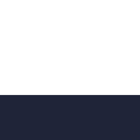
法人のお客様
創業支援
中小企業のお客様
目標売上5億円以上の法人
楽天・ＥＣ・通販ショップ経営支援
連結納税・連結会計
事業承継
TKC FX4による会計クラウド化支援