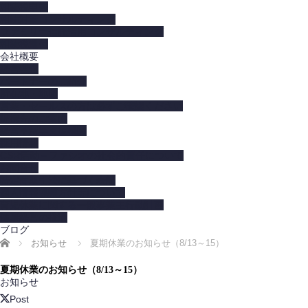
相続税申告
相続対策コンサルティング
ファミリー信託活用コンサルティング
相続税還付
会社概要
経営理念
パートナーのご紹介
所在地・地図
営業・セールスの方は必ずご確認ください
提携先のご案内
経営革新等支援機関
採用情報
CSR活動－ファシオの社会的責任について
お問合せ
特定商取引法に基づく表記
個人情報保護方針等について
育児休業に関する一般事業主行動計画
健康経営の推進
ブログ
ホーム
お知らせ
夏期休業のお知らせ（8/13～15）
夏期休業のお知らせ（8/13～15）
お知らせ
Post