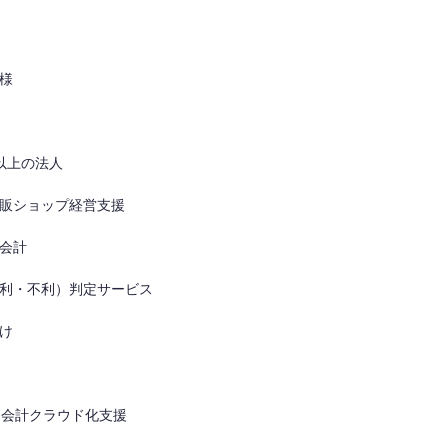
様
以上の法人
販ショップ経営支援
会計
利・不利）判定サービス
け
よる会計クラウド化支援