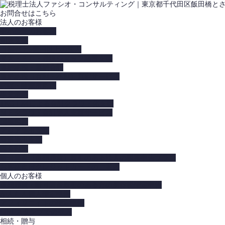
お問合せはこちら
法人のお客様
中小企業のお客様
創業支援
目標売上5億円以上の法人
楽天・ＥＣ・通販ショップ経営支援
連結納税・連結会計
連結納税（有利・不利）判定サービス
病院・診療所向け
事業承継
TKC FX4による会計クラウド化支援
ＭＦクラウド会計導入支援サービス
国際税務
アジア進出支援
香港進出支援
税金対策
暗号資産（仮想通貨）取引のある法人の税務申告プラン
お客様向けクレジットカードのご案内
個人のお客様
仮想通貨・暗号資産取引のある方の所得税確定申告
かんたん個人確定申告
アフィリエイトの確定申告
LINEスタンプでの収入
相続・贈与