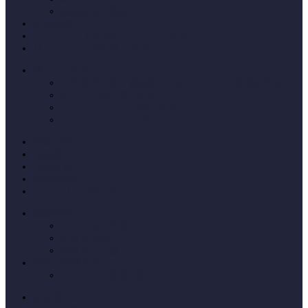
連結納税・連結会計
事業承継
TKC FX4による会計クラウド化支援
ＭＦクラウド会計導入支援サービス
個人のお客様
仮想通貨・暗号資産取引のある方の所得税確定申告
かんたん個人確定申告
アフィリエイトの確定申告
LINEスタンプでの収入
相続・贈与
相続税申告
相続対策コンサルティング
相続税還付
ファミリー信託活用コンサルティング
国際税務
アジア進出支援
外資系企業向けサービス
香港進出支援
病院・診療所向け
クリニック開業支援
会社概要