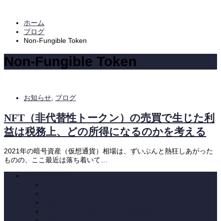
ホーム
ブログ
Non-Fungible Token
Non-Fungible Token
お知らせ
,
ブログ
NFT（非代替性トークン）の売買で生じた利
益は税務上、どの所得になるのかを考える
2021年の暗号資産（仮想通貨）相場は、ずいぶんと熱狂しあがった
ものの、ここ最近は落ち着いて…
法人のお客様
創業支援
中小企業のお客様
目標売上5億円以上の法人
楽天・ＥＣ・通販ショップ経営支援
経理代行サービス