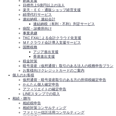
創業支援
目標売上5億円以上の法人
楽天・ＥＣ・通販ショップ経営支援
経理代行サービス
連結納税・連結会計
連結納税（有利・不利）判定サービス
病院・診療所向け
事業承継
TKC FX4による会計クラウド化支援
ＭＦクラウド会計導入支援サービス
国際税務
アジア進出支援
香港進出支援
税金対策
暗号資産（仮想通貨）取引のある法人の税務申告プラン
お客様向けクレジットカードのご案内
個人のお客様
仮想通貨・暗号資産取引のある方の所得税確定申告
かんたん個人確定申告
アフィリエイトの確定申告
LINEスタンプでの収入
相続・贈与
相続税申告
相続対策コンサルティング
ファミリー信託活用コンサルティング