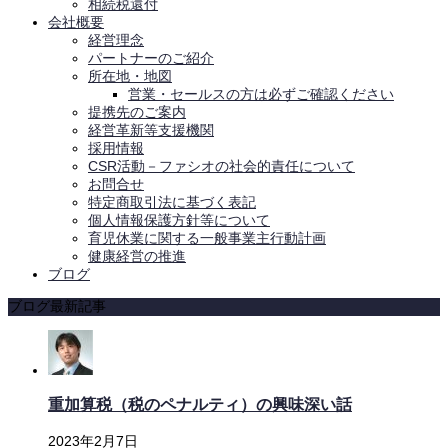
相続税還付
会社概要
経営理念
パートナーのご紹介
所在地・地図
営業・セールスの方は必ずご確認ください
提携先のご案内
経営革新等支援機関
採用情報
CSR活動－ファシオの社会的責任について
お問合せ
特定商取引法に基づく表記
個人情報保護方針等について
育児休業に関する一般事業主行動計画
健康経営の推進
ブログ
ブログ最新記事
重加算税（税のペナルティ）の興味深い話
2023年2月7日