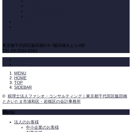
経営理念
所在地・地図
経営革新等支援機関
CSR活動－ファシオの社会的責任について
採用情報
ブログ
東京都千代田区飯田橋3-9-7飯田橋丸ビル3階
TEL 03-3264-8363
Facebook
RSS
MENU
HOME
TOP
SIDEBAR
©
税理士法人ファシオ・コンサルティング｜東京都千代田区飯田橋
とさいたま市浦和区・岩槻区の会計事務所
Menu
法人のお客様
中小企業のお客様