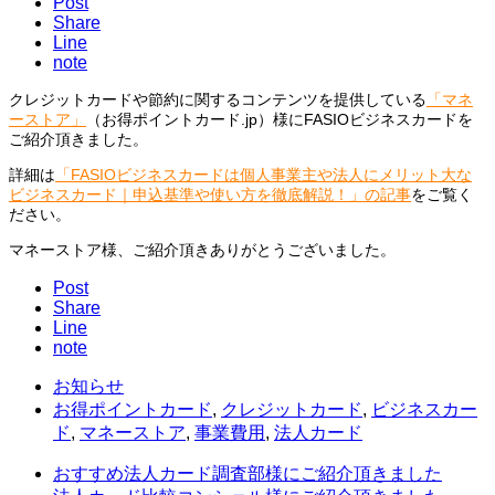
Post
Share
Line
note
クレジットカードや節約に関するコンテンツを提供している
「マネ
ーストア」
（お得ポイントカード.jp）様にFASIOビジネスカードを
ご紹介頂きました。
詳細は
「FASIOビジネスカードは個人事業主や法人にメリット大な
ビジネスカード｜申込基準や使い方を徹底解説！」の記事
をご覧く
ださい。
マネーストア様、ご紹介頂きありがとうございました。
Post
Share
Line
note
お知らせ
お得ポイントカード
,
クレジットカード
,
ビジネスカー
ド
,
マネーストア
,
事業費用
,
法人カード
おすすめ法人カード調査部様にご紹介頂きました